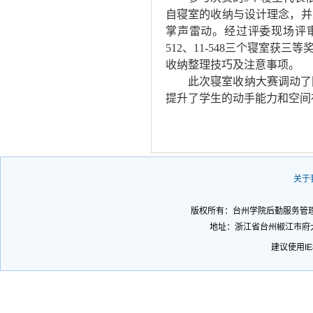
自寝室的收纳与设计理念，并
掌声雷动。经过评委现场评
512
、
11-548
三个寝室获三等
收纳整理技巧及注意事项。
此次寝室收纳大赛调动了
提升了学生的动手能力和空间
关于
版权所有：台州学院后勤服务管理处 
地址：浙江省台州椒江市府大
建议使用