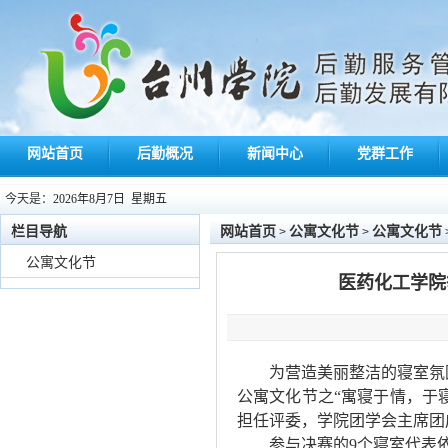
网站首页
后勤概况
新闻中心
党群工作
今天是：
2026年8月7日 星期五
栏目导航
网站首页
公寓文化节
公寓文化节
>
>
公寓文化节
医药化工学院
为营造美丽整洁的寝室氛
公寓文化节之
“
寓寝于情，于
担任评委，学院团学会主席团
参与决赛的
9
个寝室代表